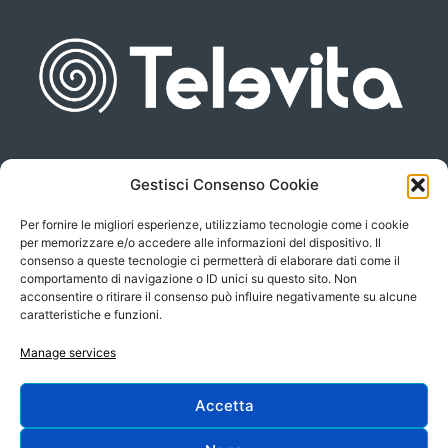
Gestisci Consenso Cookie
Piazza san Giovanni, 6
info@televita.it
34122 Trieste
Per fornire le migliori esperienze, utilizziamo tecnologie come i cookie
P.Iva 00566630323
per memorizzare e/o accedere alle informazioni del dispositivo. Il
consenso a queste tecnologie ci permetterà di elaborare dati come il
comportamento di navigazione o ID unici su questo sito. Non
acconsentire o ritirare il consenso può influire negativamente su alcune
caratteristiche e funzioni.
Manage services
Accetta
Progetto e sviluppo: