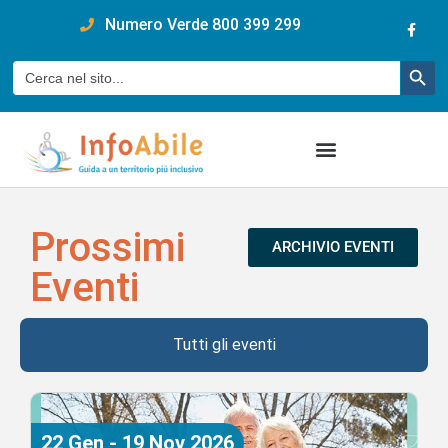
content
Numero Verde 800 399 299
Pulsan
Cerca:
Prossimi
ARCHIVIO EVENTI
Eventi
Tutti gli eventi
22
Gen
-
19
Nov
2026