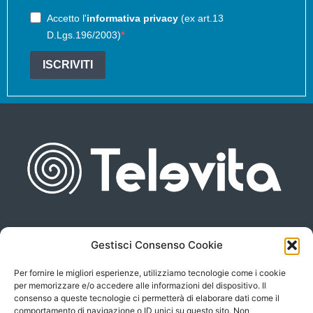
Accetto l'
informativa privacy
(ex art.13
D.Lgs.196/2003)
ISCRIVITI
Gestisci Consenso Cookie
Piazza san Giovanni, 6
info@televita.it
34122 Trieste
Per fornire le migliori esperienze, utilizziamo tecnologie come i cookie
P.Iva 00566630323
per memorizzare e/o accedere alle informazioni del dispositivo. Il
consenso a queste tecnologie ci permetterà di elaborare dati come il
comportamento di navigazione o ID unici su questo sito. Non