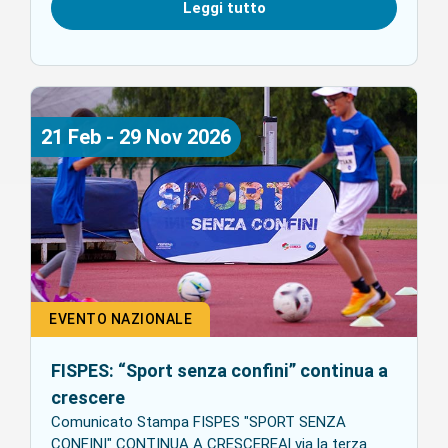
Leggi tutto
21
Feb
-
29
Nov
2026
EVENTO NAZIONALE
FISPES: “Sport senza confini” continua a
crescere
Comunicato Stampa FISPES "SPORT SENZA
CONFINI" CONTINUA A CRESCEREAl via la terza