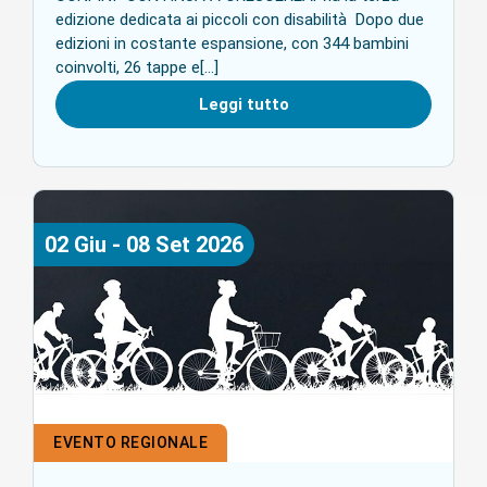
edizione dedicata ai piccoli con disabilità Dopo due
edizioni in costante espansione, con 344 bambini
coinvolti, 26 tappe e[...]
Leggi tutto
02
Giu
-
08
Set
2026
EVENTO REGIONALE