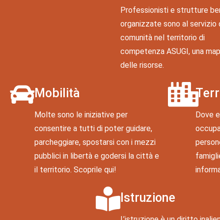
Professionisti e strutture be
organizzate sono al servizio 
comunità nel territorio di
competenza ASUGI, una ma
delle risorse.
Mobilità
Terr
Molte sono le iniziative per
Dove e 
consentire a tutti di poter guidare,
occupan
parcheggiare, spostarsi con i mezzi
persone
pubblici in libertà e godersi la città e
famigli
il territorio. Scoprile qui!
informa
Istruzione
L’istruzione è un diritto inalie