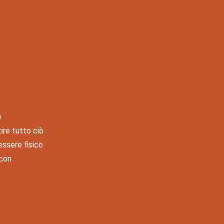
e
ire tutto ciò
essere fisico
 con