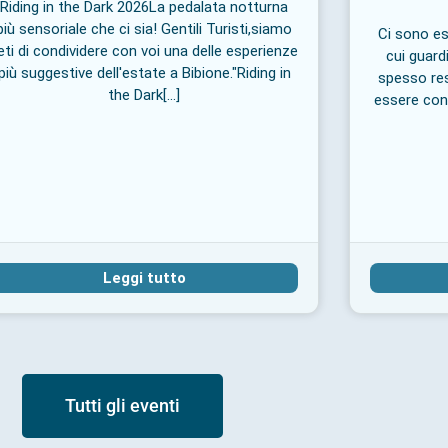
Riding in the Dark 2026La pedalata notturna
più sensoriale che ci sia! Gentili Turisti,siamo
Ci sono es
ieti di condividere con voi una delle esperienze
cui guard
più suggestive dell'estate a Bibione."Riding in
spesso res
the Dark[...]
essere cono
Leggi tutto
Tutti gli eventi