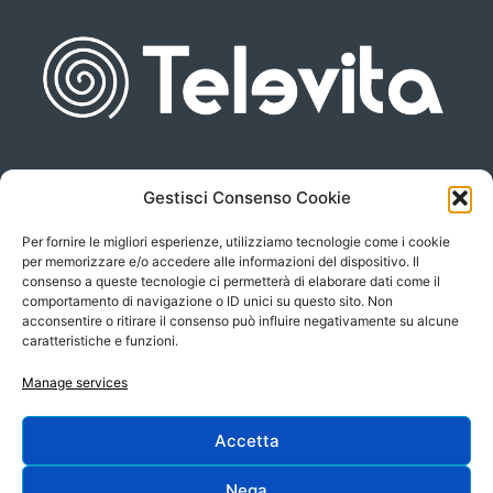
Gestisci Consenso Cookie
Piazza san Giovanni, 6
info@televita.it
34122 Trieste
Per fornire le migliori esperienze, utilizziamo tecnologie come i cookie
P.Iva 00566630323
per memorizzare e/o accedere alle informazioni del dispositivo. Il
consenso a queste tecnologie ci permetterà di elaborare dati come il
comportamento di navigazione o ID unici su questo sito. Non
acconsentire o ritirare il consenso può influire negativamente su alcune
caratteristiche e funzioni.
Manage services
Accetta
Progetto e sviluppo:
Nega