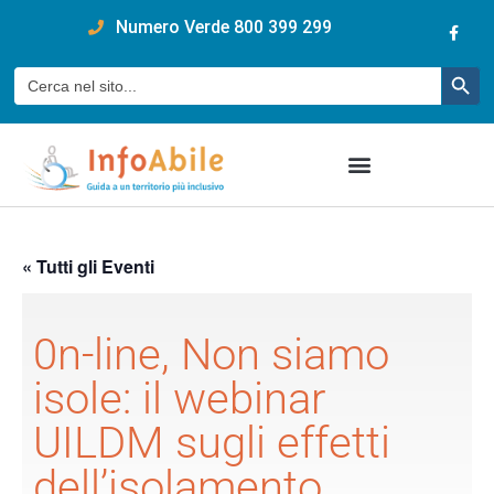
content
Numero Verde 800 399 299
Pulsan
Cerca:
« Tutti gli Eventi
0n-line, Non siamo
isole: il webinar
UILDM sugli effetti
dell’isolamento