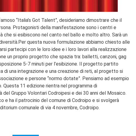
 famoso “Italia’s Got Talent”, desideriamo dimostrare che il
rsona. Protagonisti della manifestazione sono i centri e
à che si esibiscono nel canto nel ballo e molto altro. Sarà un
 diversità.Per questa nuova formulazione abbiamo chiesto alle
rsi partecipi con le loro idee e i loro lavori alla realizzazione
ne un proprio progetto che spazia tra: balletti, canzoni, gag
isposizione 5-7 minuti per l’esibizione. Il progetto partito
a di una integrazione e una creazione di reti, al progetto si
 associazione e persone “normo dotate”. Pensiamo ad esempio
po. Questa 11 edizione rientra nel programma di
tà del Gruppo Volontari Codroipesi e dei 30 anni del Mosaico.
o e ha il patrocinio del comune di Codroipo e si svolgerà
uditorium comunale di via 4 novembre, Codroipo.