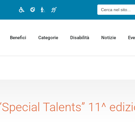
Cerca:
Disabilità motoria
Disabilità cognitiva
Disabilità visiva
Disabilità uditiva
Benefici
Categorie
Disabilità
Notizie
Eve
“Special Talents” 11^ ediz