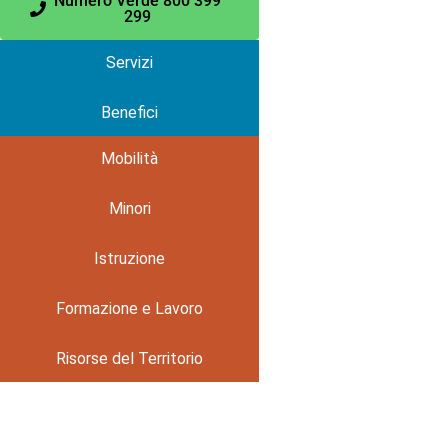
Numero Verde 800 399
299
Servizi
Benefici
Mobilità
Minori
Istruzione
Formazione e Lavoro
Risorse del Territorio