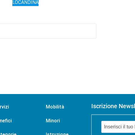
LOCANDINA
Iscrizione Newsl
rvizi
Mobilità
nefici
Minori
tegorie
Istruzione