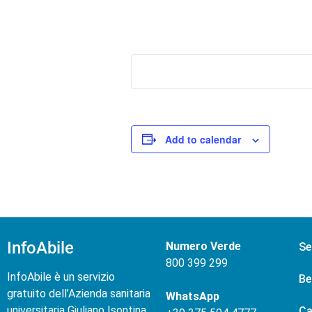
Add to calendar
InfoAbile
Numero Verde
Se
800 399 299
InfoAbile è un servizio
Be
gratuito dell’Azienda sanitaria
WhatsApp
universitaria Giuliano Isontina
Ca