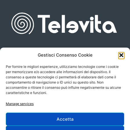
Gestisci Consenso Cookie
Piazza san Giovanni, 6
info@televita.it
34122 Trieste
Per fornire le migliori esperienze, utilizziamo tecnologie come i cookie
P.Iva 00566630323
per memorizzare e/o accedere alle informazioni del dispositivo. Il
consenso a queste tecnologie ci permetterà di elaborare dati come il
comportamento di navigazione o ID unici su questo sito. Non
acconsentire o ritirare il consenso può influire negativamente su alcune
caratteristiche e funzioni.
Manage services
Accetta
Progetto e sviluppo: