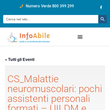
content
Numero Verde 800 399 299
Pulsan
Cerca:
« Tutti gli Eventi
CS_Malattie
neuromuscolari: pochi
assistenti personali
formati – UILDM e