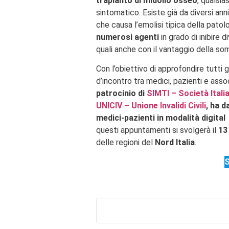
trapianto di midollo osseo
, qualsi
sintomatico. Esiste già da diversi ann
che causa l’emolisi tipica della pato
numerosi agenti
in grado di inibire
quali anche con il vantaggio della so
Con l’obiettivo di approfondire tutti 
d’incontro tra medici, pazienti e assoc
patrocinio di
SIMTI – Società Ital
UNICIV – Unione Invalidi Civili
, ha 
medici-pazienti in modalità digita
questi appuntamenti si svolgerà il
13
delle regioni del
Nord Italia
.
S