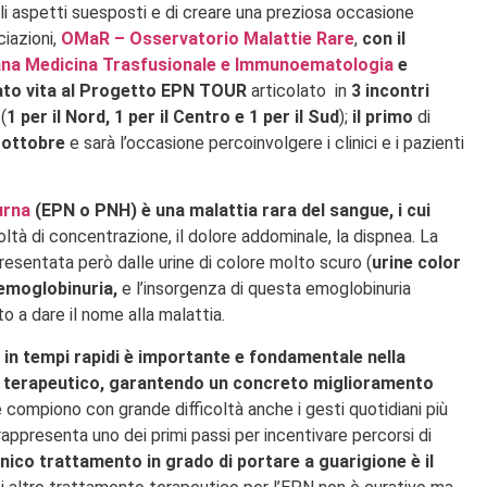
gli aspetti suesposti e di creare una preziosa occasione
iazioni,
OMaR – Osservatorio Malattie Rare
,
con il
iana Medicina Trasfusionale e Immunoematologia
e
dato vita al Progetto EPN TOUR
articolato in
3 incontri
l
(
1 per il Nord, 1 per il Centro e 1 per il Sud
);
il primo
di
 ottobre
e sarà l’occasione percoinvolgere i clinici e i pazienti
urna
(EPN o PNH) è una malattia rara del sangue
, i cui
coltà di concentrazione, il dolore addominale, la dispnea. La
esentata però dalle urine di colore molto scuro (
urine color
emoglobinuria,
e l’insorgenza di questa emoglobinuria
o a dare il nome alla malattia.
in tempi rapidi è importante e fondamentale nella
so terapeutico, garantendo un concreto miglioramento
e compiono con grande difficoltà anche i gesti quotidiani più
rappresenta uno dei primi passi per incentivare percorsi di
unico trattamento in grado di portare a guarigione è il