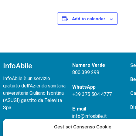
Add to calendar
InfoAbile
Numero Verde
Se
800 399 299
InfoAbile è un servizio
Be
gratuito dell’Azienda sanitaria
WhatsApp
universitaria Giuliano Isontina
Ca
+
39 375 504 4777
(ASUGI) gestito da Televita
Di
Spa.
E-mail
info@infoabile.it
No
Chi siamo
Gestisci Consenso Cookie
Contatti
Ev