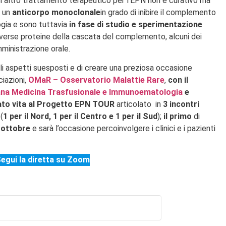
asi altro trattamento terapeutico per l’EPN non è curativo ma
i un
anticorpo monoclonale
in grado di inibire il complemento
logia e sono tuttavia
in fase di studio e sperimentazione
 diverse proteine della cascata del complemento, alcuni dei
mministrazione orale.
gli aspetti suesposti e di creare una preziosa occasione
iazioni,
OMaR – Osservatorio Malattie Rare
,
con il
iana Medicina Trasfusionale e Immunoematologia
e
dato vita al Progetto EPN TOUR
articolato in
3 incontri
l
(
1 per il Nord, 1 per il Centro e 1 per il Sud
);
il primo
di
 ottobre
e sarà l’occasione percoinvolgere i clinici e i pazienti
egui la diretta su Zoom