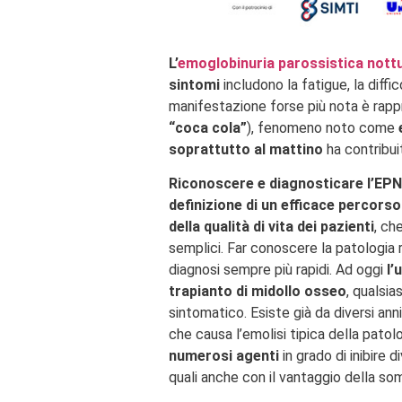
L’
emoglobinuria parossistica nott
sintomi
includono la fatigue, la diffi
manifestazione forse più nota è rappr
“coca cola”
), fenomeno noto come
soprattutto al mattino
ha contribuit
Riconoscere e diagnosticare l’EPN 
definizione di un efficace percor
della qualità di vita dei pazienti
, ch
semplici. Far conoscere la patologia 
diagnosi sempre più rapidi. Ad oggi
l’
trapianto di midollo osseo
, qualsi
sintomatico. Esiste già da diversi ann
che causa l’emolisi tipica della pato
numerosi agenti
in grado di inibire
quali anche con il vantaggio della so