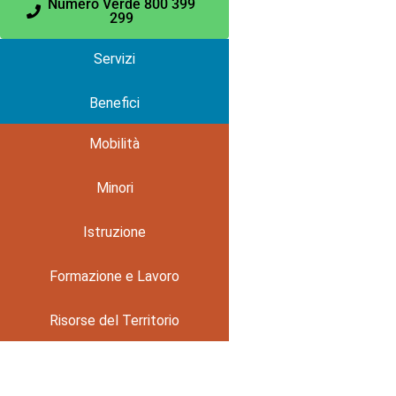
Numero Verde 800 399
299
Servizi
Benefici
Mobilità
Minori
Istruzione
Formazione e Lavoro
Risorse del Territorio