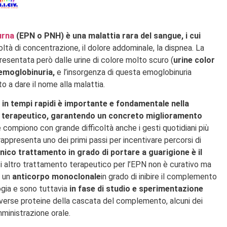
urna
(EPN o PNH) è una malattia rara del sangue
, i cui
coltà di concentrazione, il dolore addominale, la dispnea. La
esentata però dalle urine di colore molto scuro (
urine color
emoglobinuria,
e l’insorgenza di questa emoglobinuria
o a dare il nome alla malattia.
in tempi rapidi è importante e fondamentale nella
so terapeutico, garantendo un concreto miglioramento
e compiono con grande difficoltà anche i gesti quotidiani più
rappresenta uno dei primi passi per incentivare percorsi di
unico trattamento in grado di portare a guarigione è il
asi altro trattamento terapeutico per l’EPN non è curativo ma
i un
anticorpo monoclonale
in grado di inibire il complemento
logia e sono tuttavia
in fase di studio e sperimentazione
 diverse proteine della cascata del complemento, alcuni dei
mministrazione orale.