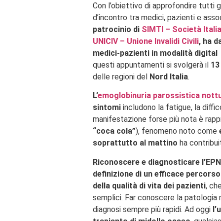
Con l’obiettivo di approfondire tutti 
d’incontro tra medici, pazienti e assoc
patrocinio di
SIMTI – Società Ital
UNICIV – Unione Invalidi Civili
, ha 
medici-pazienti in modalità digita
questi appuntamenti si svolgerà il
13
delle regioni del
Nord Italia
.
L’
emoglobinuria parossistica nott
sintomi
includono la fatigue, la diffi
manifestazione forse più nota è rappr
“coca cola”
), fenomeno noto come
soprattutto al mattino
ha contribuit
Riconoscere e diagnosticare l’EPN 
definizione di un efficace percor
della qualità di vita dei pazienti
, ch
semplici. Far conoscere la patologia 
diagnosi sempre più rapidi. Ad oggi
l’