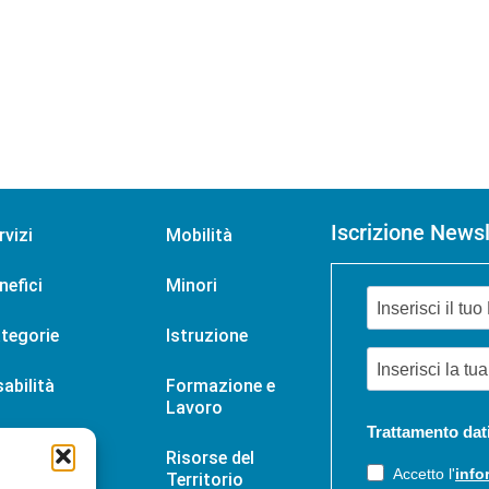
Iscrizione Newsl
rvizi
Mobilità
nefici
Minori
tegorie
Istruzione
sabilità
Formazione e
Lavoro
Trattamento dat
tizie
Risorse del
Accetto l'
info
Territorio
enti