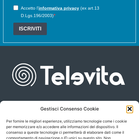
Accetto l'
informativa privacy
(ex art.13
D.Lgs.196/2003)
ISCRIVITI
Gestisci Consenso Cookie
Piazza san Giovanni, 6
info@televita.it
34122 Trieste
Per fornire le migliori esperienze, utilizziamo tecnologie come i cookie
P.Iva 00566630323
per memorizzare e/o accedere alle informazioni del dispositivo. Il
consenso a queste tecnologie ci permetterà di elaborare dati come il
comportamento di navigazione o ID unici su questo sito. Non