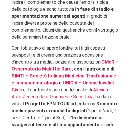
inibire il complemento che causa l’emolisi tipica
della patologia e sono tuttavia
in fase di studio e
sperimentazione numerosi agenti
in grado di
inibire diverse proteine della cascata del
complemento, alcuni dei quali anche con il vantaggio
della somministrazione orale.
Con l’obiettivo di approfondire tutti gli aspetti
suesposti e di creare una preziosa occasione
d’incontro tra medici, pazienti e associazioni
OMaR –
Osservatorio Malattie Rare
, con il patrocinio di
SIMTI – Società Italiana Medicina Trasfusionale
e Immunoematologia
e
UNICIV – Unione Invalidi
Civili
e il contributo non condizionate di
Alexion
AstraZeneca Rare Diseases
e
Sobi Italia
, ha dato
vita al
Progetto EPN TOUR
articolato in
3 incontri
medici-pazienti in modalità digital
(1 per il Nord, 1
per il Centro e 1 per il Sud); il
15 dicembre
si
svolgerà il terzo e ultimo appuntamento
e sarà