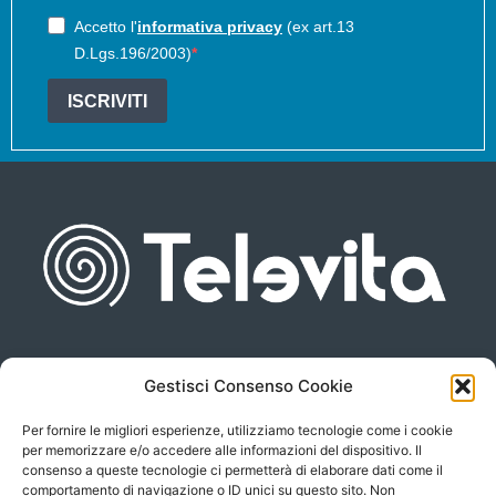
Accetto l'
informativa privacy
(ex art.13
D.Lgs.196/2003)
ISCRIVITI
Gestisci Consenso Cookie
Piazza san Giovanni, 6
info@televita.it
34122 Trieste
Per fornire le migliori esperienze, utilizziamo tecnologie come i cookie
P.Iva 00566630323
per memorizzare e/o accedere alle informazioni del dispositivo. Il
consenso a queste tecnologie ci permetterà di elaborare dati come il
comportamento di navigazione o ID unici su questo sito. Non