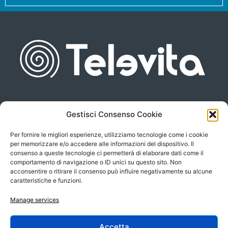
Gestisci Consenso Cookie
Piazza san Giovanni, 6
info@televita.it
34122 Trieste
Per fornire le migliori esperienze, utilizziamo tecnologie come i cookie
P.Iva 00566630323
per memorizzare e/o accedere alle informazioni del dispositivo. Il
consenso a queste tecnologie ci permetterà di elaborare dati come il
comportamento di navigazione o ID unici su questo sito. Non
acconsentire o ritirare il consenso può influire negativamente su alcune
caratteristiche e funzioni.
Manage services
Accetta