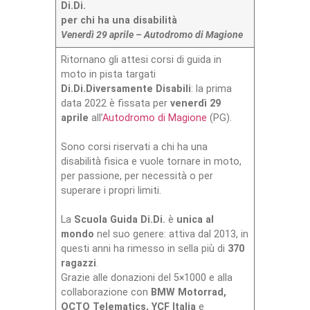
Di.Di.
per chi ha una disabilità
Venerdì 29 aprile – Autodromo di Magione
Ritornano gli attesi corsi di guida in
moto in pista targati
Di.Di.Diversamente Disabili
: la prima
data 2022 è fissata per
venerdì 29
aprile
all’
Autodromo di Magione
(PG).
Sono corsi riservati a chi ha una
disabilità fisica e vuole tornare in moto,
per passione, per necessità o per
superare i propri limiti.
La
Scuola Guida Di.Di.
è
unica al
mondo
nel suo genere: attiva dal 2013, in
questi anni ha rimesso in sella più di
370
ragazzi
.
Grazie alle donazioni del 5×1000 e alla
collaborazione con
BMW Motorrad,
OCTO Telematics, YCF Italia
e