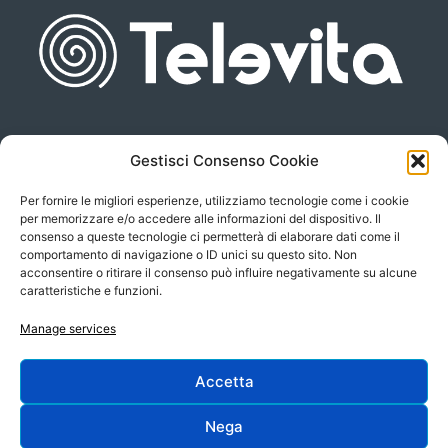
Gestisci Consenso Cookie
Piazza san Giovanni, 6
info@televita.it
34122 Trieste
Per fornire le migliori esperienze, utilizziamo tecnologie come i cookie
P.Iva 00566630323
per memorizzare e/o accedere alle informazioni del dispositivo. Il
consenso a queste tecnologie ci permetterà di elaborare dati come il
comportamento di navigazione o ID unici su questo sito. Non
acconsentire o ritirare il consenso può influire negativamente su alcune
caratteristiche e funzioni.
Manage services
Accetta
Progetto e sviluppo:
Nega