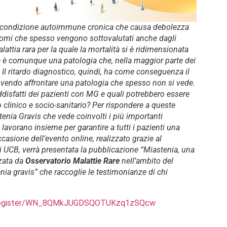
a condizione autoimmune cronica che causa debolezza
tomi che spesso vengono sottovalutati anche dagli
alattia rara per la quale la mortalità si è ridimensionata
a è comunque una patologia che, nella maggior parte dei
. Il ritardo diagnostico, quindi, ha come conseguenza il
ovendo affrontare una patologia che spesso non si vede.
disfatti dei pazienti con MG e quali potrebbero essere
o clinico e socio-sanitario? Per rispondere a queste
enia Gravis che vede coinvolti i più importanti
 lavorano insieme per garantire a tutti i pazienti una
ccasione dell’evento online, realizzato grazie al
 UCB, verrà presentata la pubblicazione “Miastenia, una
zzata da
Osservatorio Malattie Rare
nell’ambito del
nia gravis” che raccoglie le testimonianze di chi
r/register/WN_8QMkJUGDSQOTUKzq1zSQcw