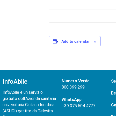
Add to calendar
InfoAbile
Numero Verde
Se
800 399 299
InfoAbile è un servizio
Be
gratuito dell’Azienda sanitaria
WhatsApp
universitaria Giuliano Isontina
Ca
+
39 375 504 4777
(ASUGI) gestito da Televita