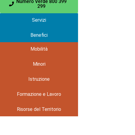
Numero Verde 800 399
299
Servizi
Benefici
Mobilità
Minori
Istruzione
Formazione e Lavoro
Risorse del Territorio