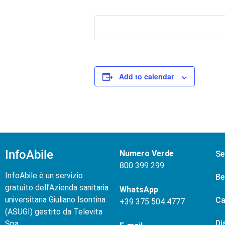
Add to calendar
InfoAbile
Numero Verde
Se
800 399 299
InfoAbile è un servizio
Be
gratuito dell’Azienda sanitaria
WhatsApp
universitaria Giuliano Isontina
Ca
+
39 375 504 4777
(ASUGI) gestito da Televita
Di
Spa.