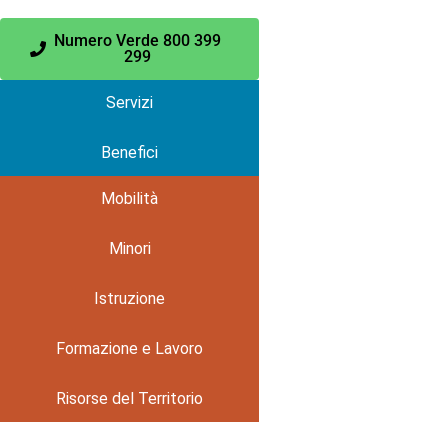
Numero Verde 800 399
299
Servizi
Benefici
Mobilità
Minori
Istruzione
Formazione e Lavoro
Risorse del Territorio