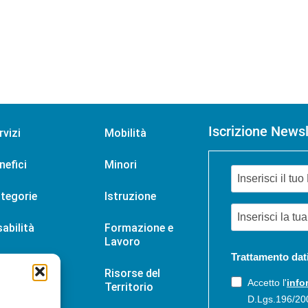
Iscrizione Newsl
rvizi
Mobilità
nefici
Minori
tegorie
Istruzione
sabilità
Formazione e
Lavoro
Trattamento dat
tizie
Risorse del
Accetto l'
info
Territorio
enti
D.Lgs.196/20