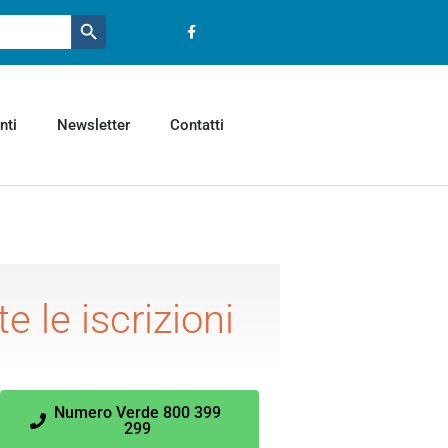
Pulsante ricerca
nti
Newsletter
Contatti
e le iscrizioni
Numero Verde 800 399
299