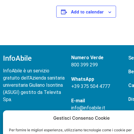
Add to calendar
InfoAbile
Numero Verde
Se
800 399 299
InfoAbile è un servizio
Be
gratuito dell’Azienda sanitaria
WhatsApp
universitaria Giuliano Isontina
Ca
+
39 375 504 4777
(ASUGI) gestito da Televita
Di
Spa.
E-mail
info@infoabile.it
No
Chi siamo
Gestisci Consenso Cookie
Contatti
Ev
Privacy policy
Per fornire le migliori esperienze, utilizziamo tecnologie come i cookie per