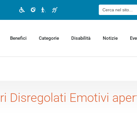
Cerca:
Disabilità motoria
Disabilità cognitiva
Disabilità visiva
Disabilità uditiva
Benefici
Categorie
Disabilità
Notizie
Eve
i Disregolati Emotivi apert