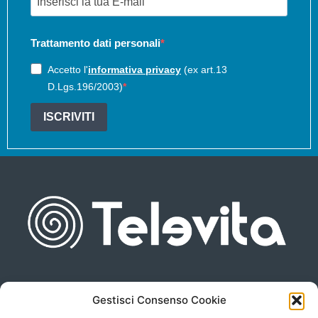
Trattamento dati personali
Accetto l'
informativa privacy
(ex art.13
D.Lgs.196/2003)
ISCRIVITI
Gestisci Consenso Cookie
Piazza san Giovanni, 6
info@televita.it