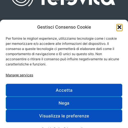
Gestisci Consenso Cookie
Piazza san Giovanni, 6
info@televita.it
34122 Trieste
Per fornire le migliori esperienze, utilizziamo tecnologie come i cookie
P.Iva 00566630323
per memorizzare e/o accedere alle informazioni del dispositivo. Il
consenso a queste tecnologie ci permetterà di elaborare dati come il
comportamento di navigazione o ID unici su questo sito. Non
acconsentire o ritirare il consenso può influire negativamente su alcune
caratteristiche e funzioni.
Manage services
Accetta
Progetto e sviluppo:
Nega
Visualizza le preferenze