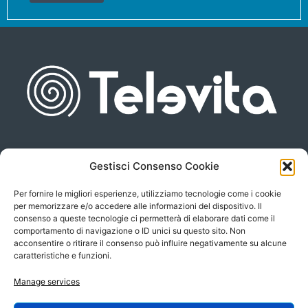
Gestisci Consenso Cookie
Piazza san Giovanni, 6
info@televita.it
34122 Trieste
Per fornire le migliori esperienze, utilizziamo tecnologie come i cookie
P.Iva 00566630323
per memorizzare e/o accedere alle informazioni del dispositivo. Il
consenso a queste tecnologie ci permetterà di elaborare dati come il
comportamento di navigazione o ID unici su questo sito. Non
acconsentire o ritirare il consenso può influire negativamente su alcune
caratteristiche e funzioni.
Manage services