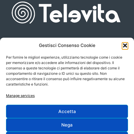
Gestisci Consenso Cookie
Piazza san Giovanni, 6
info@televita.it
34122 Trieste
Per fornire le migliori esperienze, utilizziamo tecnologie come i cookie
P.Iva 00566630323
per memorizzare e/o accedere alle informazioni del dispositivo. Il
consenso a queste tecnologie ci permetterà di elaborare dati come il
comportamento di navigazione o ID unici su questo sito. Non
acconsentire o ritirare il consenso può influire negativamente su alcune
caratteristiche e funzioni.
Manage services
Accetta
Progetto e sviluppo:
Nega