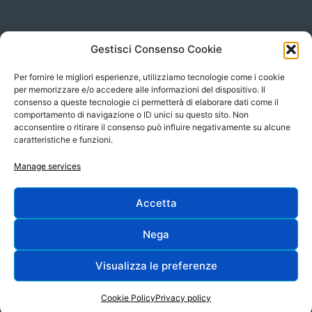
Gestisci Consenso Cookie
Piazza san Giovanni, 6
info@televita.it
34122 Trieste
Per fornire le migliori esperienze, utilizziamo tecnologie come i cookie
P.Iva 00566630323
per memorizzare e/o accedere alle informazioni del dispositivo. Il
consenso a queste tecnologie ci permetterà di elaborare dati come il
comportamento di navigazione o ID unici su questo sito. Non
acconsentire o ritirare il consenso può influire negativamente su alcune
caratteristiche e funzioni.
Manage services
Accetta
Progetto e sviluppo:
Nega
Visualizza le preferenze
Cookie Policy
Privacy policy