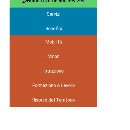
Numero Verde 800 399 299
Servizi
Benefici
Mobilità
Minori
Istruzione
Formazione e Lavoro
Risorse del Territorio