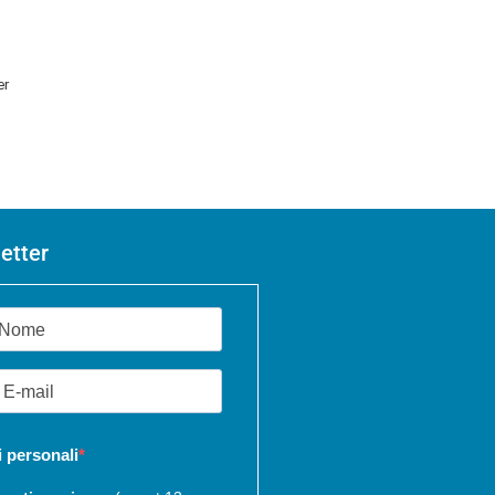
er
etter
i personali