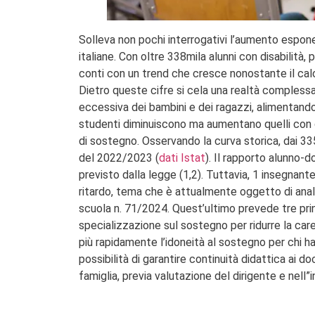
Solleva non pochi interrogativi l’aumento esponen
italiane. Con oltre 338mila alunni con disabilità, p
conti con un trend che cresce nonostante il cal
Dietro queste cifre si cela una realtà complessa
eccessiva dei bambini e dei ragazzi, alimentando 
studenti diminuiscono ma aumentano quelli con di
di sostegno. Osservando la curva storica, dai 3
del 2022/2023 (
dati Istat
). Il rapporto alunno-d
previsto dalla legge (1,2). Tuttavia, 1 insegnan
ritardo, tema che è attualmente oggetto di anal
scuola n. 71/2024. Quest’ultimo prevede tre princ
specializzazione sul sostegno per ridurre la car
più rapidamente l’idoneità al sostegno per chi ha
possibilità di garantire continuità didattica ai 
famiglia, previa valutazione del dirigente e nell”i