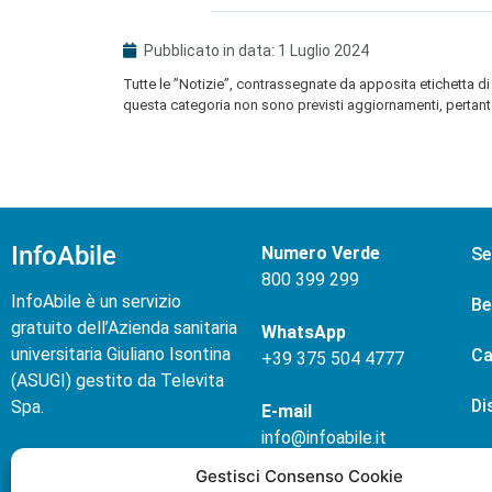
Pubblicato in data:
1 Luglio 2024
Tutte le ”Notizie”, contrassegnate da apposita etichetta di 
questa categoria non sono previsti aggiornamenti, pertanto
InfoAbile
Numero Verde
Se
800 399 299
InfoAbile è un servizio
Be
gratuito dell’Azienda sanitaria
WhatsApp
universitaria Giuliano Isontina
Ca
+
39 375 504 4777
(ASUGI) gestito da Televita
Di
Spa.
E-mail
info@infoabile.it
No
Chi siamo
Gestisci Consenso Cookie
Contatti