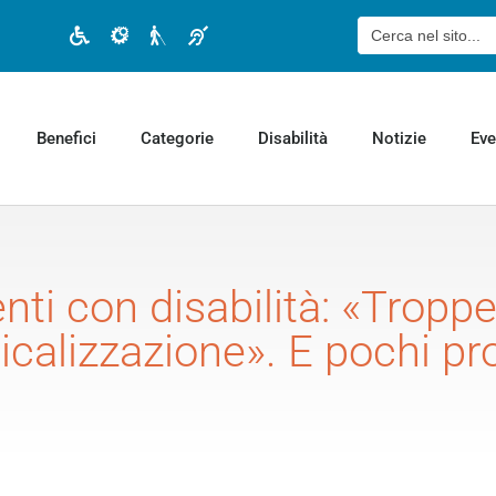
Cerca:
Disabilità motoria
Disabilità cognitiva
Disabilità visiva
Disabilità uditiva
Benefici
Categorie
Disabilità
Notizie
Eve
nti con disabilità: «Tropp
calizzazione». E pochi pr