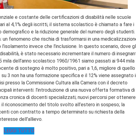
ziale e costante delle certificazioni di disabilità nelle scuole
ari al 4,1% degli iscritti, il sistema scolastico è chiamato a fare i
o demografico e la riduzione generale del numero degli studenti.
: un fenomeno che rischia di trasformarsi in una medicalizzazion
l’isolamento invece che l’inclusione. In questo scenario, dove gl
sabilità, è stato necessario incrementare il numero di insegnant
35 mila dell’anno scolastico 1960/1961 siamo passati ai 944 mila
ocente di sostegno è molto positivo, pari a 1,6, migliore di quello
te su 3 non ha una formazione specifica e il 12% viene assegnato 
isi presso la Commissione Cultura alla Camera con il decreto
ipali interventi: l’introduzione di una nuova offerta formativa di
enza cronica di docenti specializzati; nuovi percorsi per ottenere
 il riconoscimento del titolo svolto all’estero in sospeso; la
docenti con contratto a tempo determinato su richiesta della
nteresse dell’allievo.
LEGGI TUTTO