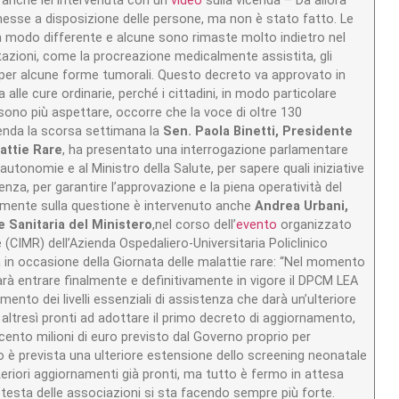
, anche lei intervenuta con un
video
sulla vicenda – Da allora
sse a disposizione delle persone, ma non è stato fatto. Le
 modo differente e alcune sono rimaste molto indietro nel
restazioni, come la procreazione medicalmente assistita, gli
i per alcune forme tumorali. Questo decreto va approvato in
 alle cure ordinarie, perché i cittadini, in modo particolare
sono più aspettare, occorre che la voce di oltre 130
enda la scorsa settimana la
Sen. Paola Binetti, Presidente
attie Rare
, ha presentato una interrogazione parlamentare
le autonomie e al Ministro della Salute, per sapere quali iniziative
a, per garantire l’approvazione e la piena operatività del
mente sulla questione è intervenuto anche
Andrea Urbani,
 Sanitaria del Ministero
,nel corso dell’
evento
organizzato
 (CIMR) dell’Azienda Ospedaliero-Universitaria Policlinico
 in occasione della Giornata delle malattie rare: “Nel momento
arà entrare finalmente e definitivamente in vigore il DPCM LEA
ento dei livelli essenziali di assistenza che darà un’ulteriore
o altresì pronti ad adottare il primo decreto di aggiornamento,
ento milioni di euro previsto dal Governo proprio per
 è prevista una ulteriore estensione dello screening neonatale
teriori aggiornamenti già pronti, ma tutto è fermo in attesa
protesta delle associazioni si sta facendo sempre più forte.