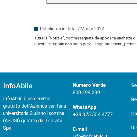
Pubblicato in data:
2 Marzo 2022
Tutte le ”Notizie”, contrassegnate da apposita etichetta di 
questa categoria non sono previsti aggiornamenti, pertanto
InfoAbile
Numero Verde
Se
800 399 299
InfoAbile è un servizio
Be
gratuito dell’Azienda sanitaria
WhatsApp
universitaria Giuliano Isontina
Ca
+
39 375 504 4777
(ASUGI) gestito da Televita
Di
Spa.
E-mail
info@infoabile.it