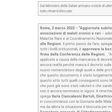
Dal Ministero della Salute arrivano notizie di ul
tutto rimarrà bloccato
Roma, 2 marzo 2022
–
“Aggiornate subito 
associazioni di malati cronici e rari
– adere
Malattie Rare e al Coordinamento Nazionale
alle Regioni.
Il primo passo da fare, spieg
tutti i livelli istituzionali, è
approvare la boz
firma della Conferenza delle Regioni.
“An
applicate a causa della mancanza di decreti 
ancora realtà perché manca il decreto sulle 
nuovo nomenclatore degli ausili e delle prot
che questo documento è stato lungamente p
questo atto tutti quelli conseguenti sono 
che pure già sono stati valutati e che sare
non è ancora nemmeno in vigore. A rimetterc
spiega
Ilaria Ciancaleoni Bartoli, Direttr
in concomitanza con la Giornata delle Malatt
ma da allora la situazione è bloccata per 