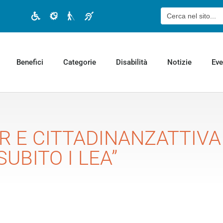
Cerca:
Disabilità motoria
Disabilità cognitiva
Disabilità visiva
Disabilità uditiva
Benefici
Categorie
Disabilità
Notizie
Eve
R E CITTADINANZATTIVA
UBITO I LEA”