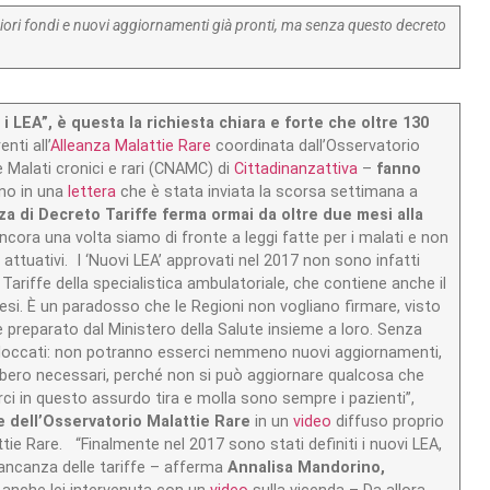
teriori fondi e nuovi aggiornamenti già pronti, ma senza questo decreto
i LEA”, è questa la richiesta chiara e forte che oltre 130
nti all’
Alleanza Malattie Rare
coordinata dall’Osservatorio
 Malati cronici e rari (CNAMC) di
Cittadinanzattiva
–
fanno
ano in una
lettera
che è stata inviata la scorsa settimana a
za di Decreto Tariffe ferma ormai da oltre due mesi alla
cora una volta siamo di fronte a leggi fatte per i malati e non
attuativi. I ‘Nuovi LEA’ approvati nel 2017 non sono infatti
Tariffe della specialistica ambulatoriale, che contiene anche il
esi. È un paradosso che le Regioni non vogliano firmare, visto
reparato dal Ministero della Salute insieme a loro. Senza
bloccati: non potranno esserci nemmeno nuovi aggiornamenti,
bbero necessari, perché non si può aggiornare qualcosa che
i in questo assurdo tira e molla sono sempre i pazienti”,
ice dell’Osservatorio Malattie Rare
in un
video
diffuso proprio
ie Rare. “Finalmente nel 2017 sono stati definiti i nuovi LEA,
mancanza delle tariffe – afferma
Annalisa Mandorino,