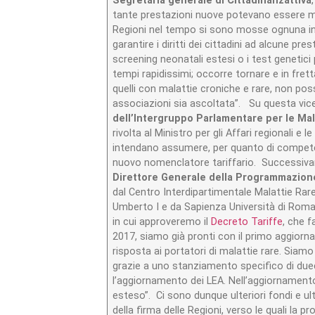
Segretaria generale di Cittadinanzattiva
tante prestazioni nuove potevano essere me
Regioni nel tempo si sono mosse ognuna in
garantire i diritti dei cittadini ad alcune p
screening neonatali estesi o i test genetic
tempi rapidissimi; occorre tornare e in fretta
quelli con malattie croniche e rare, non pos
associazioni sia ascoltata”. Su questa vic
dell’Intergruppo Parlamentare per le Mal
rivolta al Ministro per gli Affari regionali e 
intendano assumere, per quanto di competenz
nuovo nomenclatore tariffario. Successiva
Direttore Generale della Programmazione
dal Centro Interdipartimentale Malattie Rare
Umberto I e da Sapienza Università di Roma
in cui approveremo il
Decreto Tariffe
, che f
2017, siamo già pronti con il primo aggiornam
risposta ai portatori di malattie rare. Siam
grazie a uno stanziamento specifico di duec
l’aggiornamento dei LEA. Nell’aggiornamento
esteso”. Ci sono dunque ulteriori fondi e ul
della firma delle Regioni, verso le quali la 