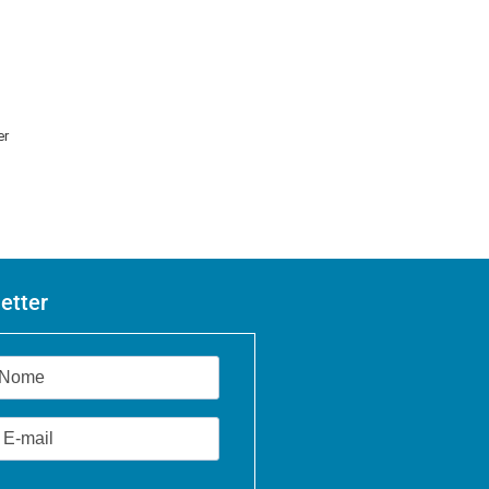
er
etter