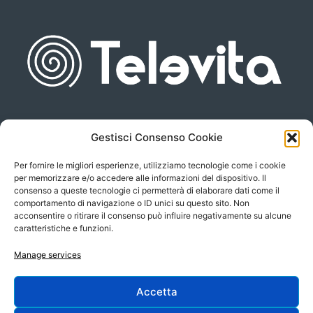
Gestisci Consenso Cookie
Piazza san Giovanni, 6
info@televita.it
34122 Trieste
Per fornire le migliori esperienze, utilizziamo tecnologie come i cookie
P.Iva 00566630323
per memorizzare e/o accedere alle informazioni del dispositivo. Il
consenso a queste tecnologie ci permetterà di elaborare dati come il
comportamento di navigazione o ID unici su questo sito. Non
acconsentire o ritirare il consenso può influire negativamente su alcune
caratteristiche e funzioni.
Manage services
Accetta
Progetto e sviluppo: