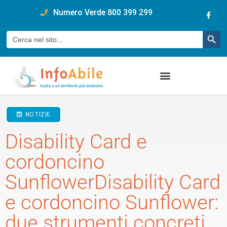
content
Numero Verde 800 399 299
Pulsan
Cerca:
NOTIZIE
Disability Card e
cordoncino
SunflowerDisability Card
e cordoncino Sunflower:
due strumenti concreti