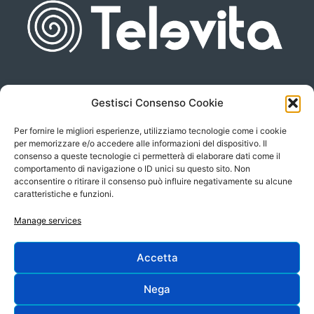
Gestisci Consenso Cookie
Piazza san Giovanni, 6
info@televita.it
34122 Trieste
Per fornire le migliori esperienze, utilizziamo tecnologie come i cookie
P.Iva 00566630323
per memorizzare e/o accedere alle informazioni del dispositivo. Il
consenso a queste tecnologie ci permetterà di elaborare dati come il
comportamento di navigazione o ID unici su questo sito. Non
acconsentire o ritirare il consenso può influire negativamente su alcune
caratteristiche e funzioni.
Manage services
Accetta
Progetto e sviluppo:
Nega