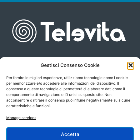
Gestisci Consenso Cookie
Piazza san Giovanni, 6
info@televita.it
34122 Trieste
Per fornire le migliori esperienze, utilizziamo tecnologie come i cookie
P.Iva 00566630323
per memorizzare e/o accedere alle informazioni del dispositivo. Il
consenso a queste tecnologie ci permetterà di elaborare dati come il
comportamento di navigazione o ID unici su questo sito. Non
acconsentire o ritirare il consenso può influire negativamente su alcune
caratteristiche e funzioni.
Manage services
Accetta