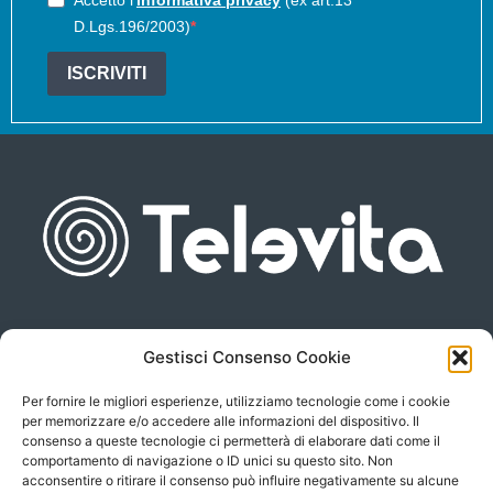
D.Lgs.196/2003)
ISCRIVITI
Gestisci Consenso Cookie
Piazza san Giovanni, 6
info@televita.it
34122 Trieste
Per fornire le migliori esperienze, utilizziamo tecnologie come i cookie
P.Iva 00566630323
per memorizzare e/o accedere alle informazioni del dispositivo. Il
consenso a queste tecnologie ci permetterà di elaborare dati come il
comportamento di navigazione o ID unici su questo sito. Non
acconsentire o ritirare il consenso può influire negativamente su alcune