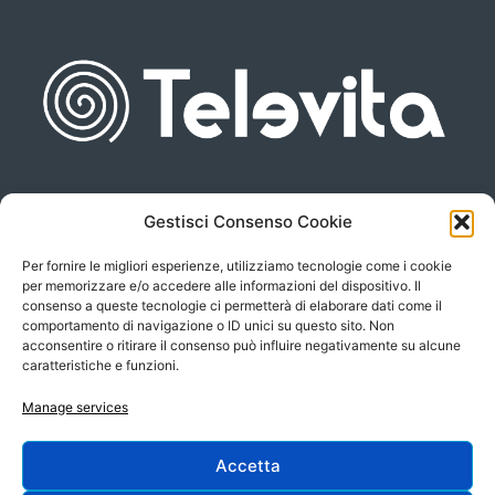
Gestisci Consenso Cookie
Piazza san Giovanni, 6
info@televita.it
34122 Trieste
Per fornire le migliori esperienze, utilizziamo tecnologie come i cookie
P.Iva 00566630323
per memorizzare e/o accedere alle informazioni del dispositivo. Il
consenso a queste tecnologie ci permetterà di elaborare dati come il
comportamento di navigazione o ID unici su questo sito. Non
acconsentire o ritirare il consenso può influire negativamente su alcune
caratteristiche e funzioni.
Manage services
Accetta
Progetto e sviluppo: