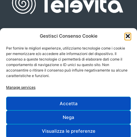
Gestisci Consenso Cookie
Piazza san Giovanni, 6
info@televita.it
34122 Trieste
Per fornire le migliori esperienze, utilizziamo tecnologie come i cookie
P.Iva 00566630323
per memorizzare e/o accedere alle informazioni del dispositivo. Il
consenso a queste tecnologie ci permetterà di elaborare dati come il
comportamento di navigazione o ID unici su questo sito. Non
acconsentire o ritirare il consenso può influire negativamente su alcune
caratteristiche e funzioni.
Manage services
Accetta
Progetto e sviluppo:
Nega
Visualizza le preferenze