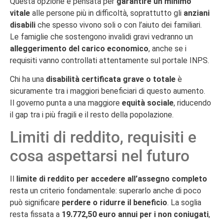
Questa opzione è pensata per
garantire un minimo
vitale
alle persone più in difficoltà, soprattutto gli
anziani
disabili
che spesso vivono soli o con l’aiuto dei familiari.
Le famiglie che sostengono invalidi gravi vedranno un
alleggerimento del carico economico
, anche se i
requisiti vanno controllati attentamente sul portale INPS.
Chi ha una
disabilità certificata grave o totale
è
sicuramente tra i maggiori beneficiari di questo aumento.
Il governo punta a una maggiore
equità sociale
, riducendo
il gap tra i più fragili e il resto della popolazione.
Limiti di reddito, requisiti e
cosa aspettarsi nel futuro
Il
limite di reddito per accedere all’assegno completo
resta un criterio fondamentale: superarlo anche di poco
può significare
perdere o ridurre il beneficio
. La soglia
resta fissata a
19.772,50 euro annui per i non coniugati
,