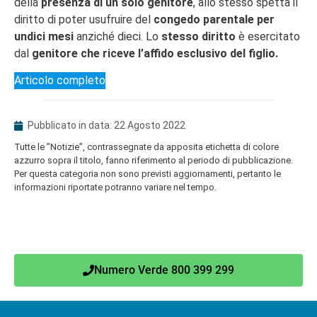
della
presenza di un solo genitore
, allo stesso spetta il
diritto di poter usufruire del
congedo parentale per
undici mesi
anziché dieci. Lo
stesso diritto
è esercitato
dal
genitore che
riceve l’affido esclusivo del figlio.
Articolo completo
Pubblicato in data:
22 Agosto 2022
Tutte le ”Notizie”, contrassegnate da apposita etichetta di colore
azzurro sopra il titolo, fanno riferimento al periodo di pubblicazione.
Per questa categoria non sono previsti aggiornamenti, pertanto le
informazioni riportate potranno variare nel tempo.
Numero Verde 800 399 299