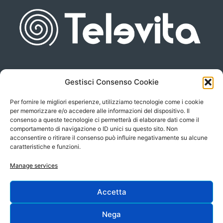
Gestisci Consenso Cookie
Piazza san Giovanni, 6
info@televita.it
34122 Trieste
Per fornire le migliori esperienze, utilizziamo tecnologie come i cookie
P.Iva 00566630323
per memorizzare e/o accedere alle informazioni del dispositivo. Il
consenso a queste tecnologie ci permetterà di elaborare dati come il
comportamento di navigazione o ID unici su questo sito. Non
acconsentire o ritirare il consenso può influire negativamente su alcune
caratteristiche e funzioni.
Manage services
Accetta
Progetto e sviluppo:
Nega