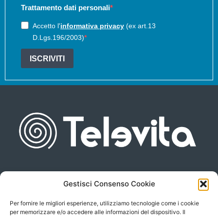
Trattamento dati personali
Accetto l'
informativa privacy
(ex art.13
D.Lgs.196/2003)
ISCRIVITI
Gestisci Consenso Cookie
Piazza san Giovanni, 6
info@televita.it
34122 Trieste
Per fornire le migliori esperienze, utilizziamo tecnologie come i cookie
P.Iva 00566630323
per memorizzare e/o accedere alle informazioni del dispositivo. Il