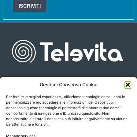
ISCRIVITI
Gestisci Consenso Cookie
Piazza san Giovanni, 6
info@televita.it
34122 Trieste
Per fornire le migliori esperienze, utilizziamo tecnologie come i cookie
P.Iva 00566630323
per memorizzare e/o accedere alle informazioni del dispositivo. Il
consenso a queste tecnologie ci permetterà di elaborare dati come il
comportamento di navigazione o ID unici su questo sito. Non
acconsentire o ritirare il consenso può influire negativamente su alcune
caratteristiche e funzioni.
Manage services