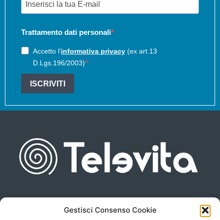
Trattamento dati personali
Accetto l'
informativa privacy
(ex art.13
D.Lgs.196/2003)
ISCRIVITI
Gestisci Consenso Cookie
Piazza san Giovanni, 6
info@televita.it