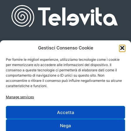
Gestisci Consenso Cookie
Piazza san Giovanni, 6
info@televita.it
34122 Trieste
Per fornire le migliori esperienze, utilizziamo tecnologie come i cookie
P.Iva 00566630323
per memorizzare e/o accedere alle informazioni del dispositivo. Il
consenso a queste tecnologie ci permetterà di elaborare dati come il
comportamento di navigazione o ID unici su questo sito. Non
acconsentire o ritirare il consenso può influire negativamente su alcune
caratteristiche e funzioni.
Manage services
Accetta
Progetto e sviluppo:
Nega